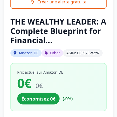
Créer une alerte gratuite
THE WEALTHY LEADER: A
Complete Blueprint for
Financial...
Amazon DE
Other
ASIN: B0FS7SW2YR
Prix actuel sur Amazon DE
0€
0€
Économisez 0€
(-0%)