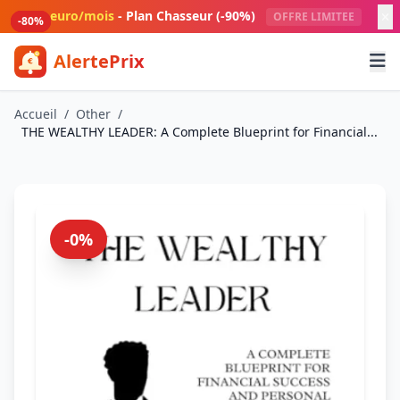
Aller au contenu principal
1 euro/mois
- Plan Chasseur (-90%)
OFFRE LIMITEE
-80%
-80%
-80%
-80%
AlertePrix
Meilleurs deals Amazon France
Accueil
/
Other
/
THE WEALTHY LEADER: A Complete Blueprint for Financial...
-0%