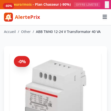
Aller au contenu principal
1 euro/mois
- Plan Chasseur (-90%)
OFFRE LIMITEE
-80%
-80%
-80%
-80%
AlertePrix
Meilleurs deals Amazon France
Accueil
/
Other
/
ABB TM40 12-24 V Transformator 40 VA
-0%