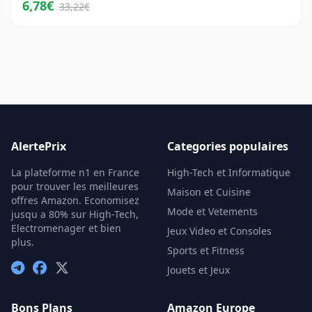
6,78€
33,22€
AlertePrix
Categories populaires
La plateforme n1 en France
High-Tech et Informatique
pour trouver les meilleures
Maison et Cuisine
offres Amazon. Economisez
Mode et Vetements
jusqu a 80% sur High-Tech,
Electromenager et bien
Jeux Video et Consoles
plus.
Sports et Fitness
Jouets et Jeux
Bons Plans
Amazon Europe