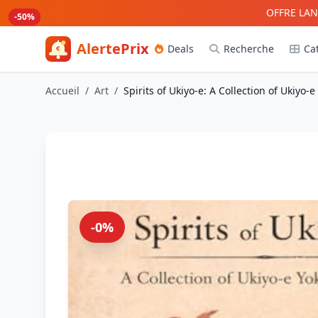
Aller au contenu principal
OFFRE LAN
-79%
-71%
-65%
-50%
AlertePrix
Deals
Recherche
Ca
Meilleurs deals Amazon France
Accueil
/
Art
/
Spirits of Ukiyo-e: A Collection of Ukiyo-e 
-0%