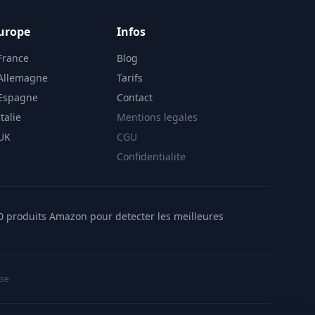
urope
Infos
France
Blog
 Allemagne
Tarifs
 Espagne
Contact
talie
Mentions legales
 UK
CGU
Confidentialite
00 produits Amazon pour detecter les meilleures
ise