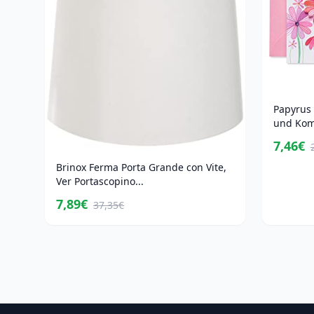
Papyrus
und Kom
7,46€
Brinox Ferma Porta Grande con Vite,
Ver Portascopino...
7,89€
37,35€