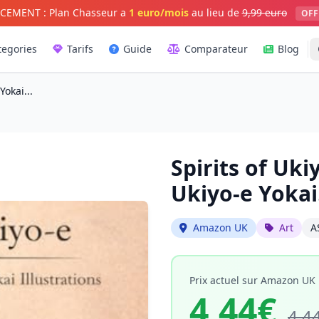
CEMENT : Plan Chasseur a
1 euro/mois
au lieu de
9,99 euro
OFF
tegories
Tarifs
Guide
Comparateur
Blog
Yokai...
Spirits of Uki
Ukiyo-e Yokai.
Amazon UK
Art
A
Prix actuel sur Amazon UK
4,44€
4,4