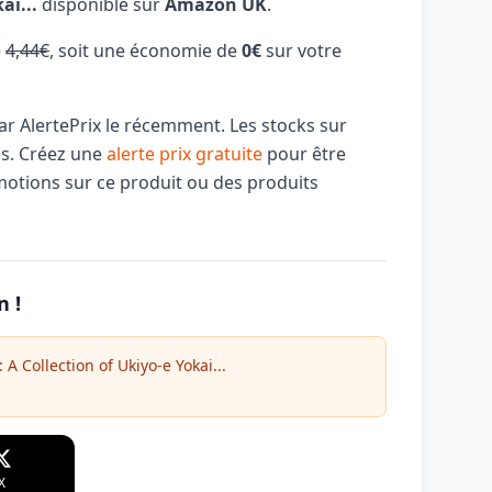
ai...
disponible sur
Amazon UK
.
e
4,44€
, soit une économie de
0€
sur votre
par AlertePrix le récemment. Les stocks sur
és. Créez une
alerte prix gratuite
pour être
motions sur ce produit ou des produits
n !
 A Collection of Ukiyo-e Yokai...
X
WhatsApp
Telegram