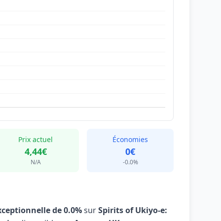
Prix actuel
Économies
4,44€
0€
N/A
-0.0%
xceptionnelle de 0.0%
sur
Spirits of Ukiyo-e: