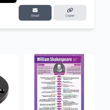
erest
Email
Copier