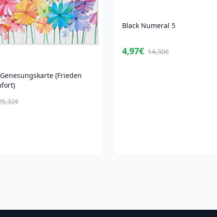
Black Numeral 5
4,97€
14,30€
 Genesungskarte (Frieden
fort)
25,32€