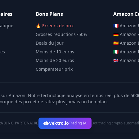
aires
Bons Plans
Amazon E
matique
🔥 Erreurs de prix
🇫🇷 Amazon 
Grosses reductions -50%
🇩🇪 Amazon
Deals du jour
🇪🇸 Amazon
les
Moins de 10 euros
🇮🇹 Amazon I
Moins de 20 euros
🇬🇧 Amazon
Comparateur prix
er sur Amazon. Notre technologie analyse en temps reel plus de 50
torique des prix et ne ratez plus jamais un bon plan.
Vektro.io
RADING PARTENAIRE
Trading IA
Bot trading crypto automat