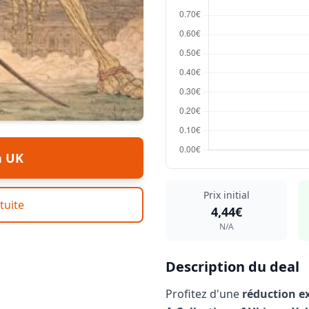
n UK
Prix initial
tuite
4,44€
N/A
Description du deal
Profitez d'une
réduction e