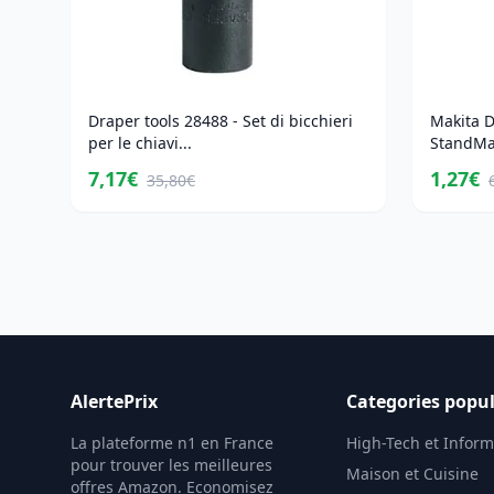
Draper tools 28488 - Set di bicchieri
Makita D
per le chiavi...
StandM
7,17€
1,27€
35,80€
AlertePrix
Categories popul
La plateforme n1 en France
High-Tech et Infor
pour trouver les meilleures
Maison et Cuisine
offres Amazon. Economisez