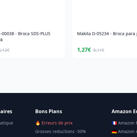
-00038 - Broca SDS-PLUS
Makita D-05234 - Broca para 
ak
1,27€
6,12€
6,11€
aires
Bons Plans
Amazon E
matique
🔥 Erreurs de prix
🇫🇷 Amazon 
Grosses reductions -50%
🇩🇪 Amazon