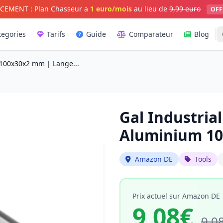
CEMENT : Plan Chasseur a
1 euro/mois
au lieu de
9,99 euro
OFF
tegories
Tarifs
Guide
Comparateur
Blog
 100x30x2 mm | Länge...
Gal Industrial
Aluminium 10
Amazon DE
Tools
Prix actuel sur Amazon DE
9,08€
9,0