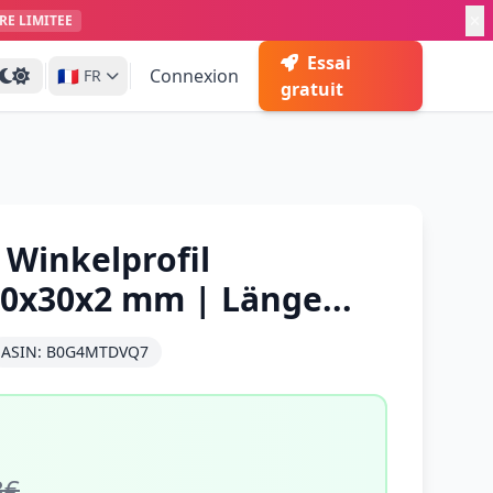
RE LIMITEE
Essai
🇫🇷
Connexion
FR
gratuit
 Winkelprofil
0x30x2 mm | Länge...
ASIN: B0G4MTDVQ7
8€