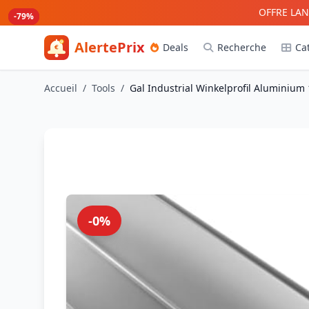
Aller au contenu principal
OFFRE LAN
-80%
-79%
-79%
-79%
AlertePrix
Deals
Recherche
Ca
Meilleurs deals Amazon France
Accueil
/
Tools
/
Gal Industrial Winkelprofil Aluminium
-0%