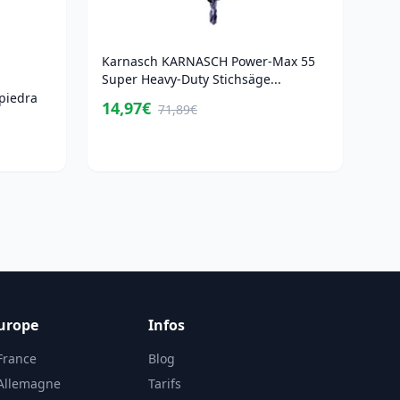
Karnasch KARNASCH Power-Max 55
Super Heavy-Duty Stichsäge...
piedra
14,97€
71,89€
urope
Infos
France
Blog
 Allemagne
Tarifs