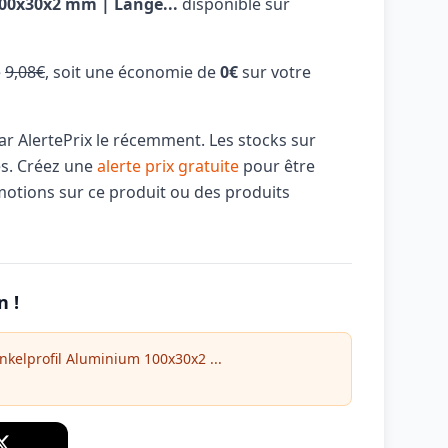
00x30x2 mm | Länge...
disponible sur
e
9,08€
, soit une économie de
0€
sur votre
par AlertePrix le récemment. Les stocks sur
és. Créez une
alerte prix gratuite
pour être
motions sur ce produit ou des produits
n !
nkelprofil Aluminium 100x30x2 ...