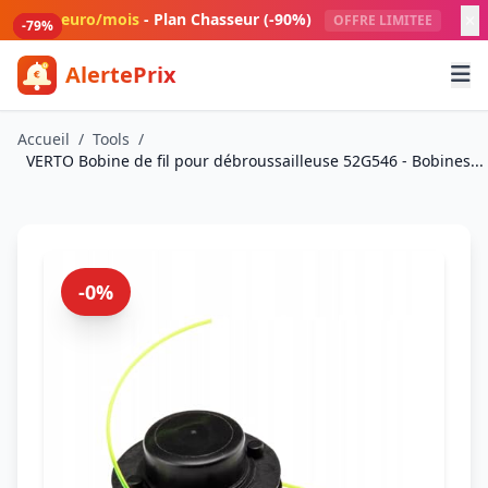
Aller au contenu principal
1 euro/mois
- Plan Chasseur (-90%)
OFFRE LIMITEE
-80%
-79%
-79%
-79%
AlertePrix
Meilleurs deals Amazon France
Accueil
/
Tools
/
VERTO Bobine de fil pour débroussailleuse 52G546 - Bobines...
-0%