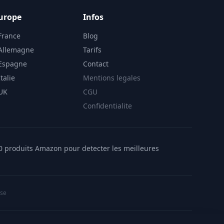
urope
Infos
France
Blog
 Allemagne
Tarifs
 Espagne
Contact
talie
Mentions legales
 UK
CGU
Confidentialite
00 produits Amazon pour detecter les meilleures
ise