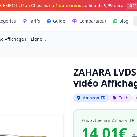
CEMENT : Plan Chasseur a
1 euro/mois
au lieu de
9,99 euro
OFF
tegories
Tarifs
Guide
Comparateur
Blog
Affichage Fil Ligne...
ZAHARA LVDS 
vidéo Affichag
Amazon FR
Tech
Prix actuel sur Amazon FR
14,01€
1