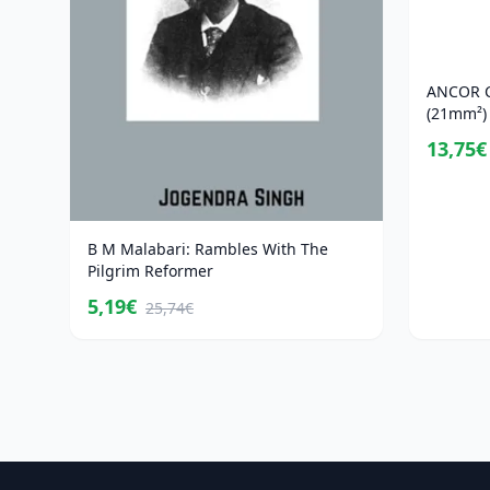
ANCOR C
(21mm²) 
13,75€
B M Malabari: Rambles With The
Pilgrim Reformer
5,19€
25,74€