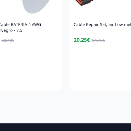
able BATERIA 4 AWG
Cable Repair Set, air flow me
Negro - 7,5
20,25€
68,48€
94,79€