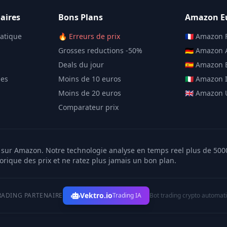
aires
Bons Plans
Amazon E
matique
🔥 Erreurs de prix
🇫🇷 Amazon 
Grosses reductions -50%
🇩🇪 Amazon
Deals du jour
🇪🇸 Amazon
les
Moins de 10 euros
🇮🇹 Amazon I
Moins de 20 euros
🇬🇧 Amazon
Comparateur prix
er sur Amazon. Notre technologie analyse en temps reel plus de 50
torique des prix et ne ratez plus jamais un bon plan.
Vektro.io
RADING PARTENAIRE
Trading IA
Bot trading crypto automat