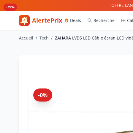
Aller au contenu principal
OFFRE LAN
-80%
-80%
-79%
-79%
AlertePrix
Deals
Recherche
Ca
Meilleurs deals Amazon France
Accueil
/
Tech
/
ZAHARA LVDS LED Câble écran LCD vidéo 
-0%