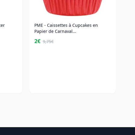
ter
PME - Caissettes à Cupcakes en
Papier de Carnaval...
2€
9,75€