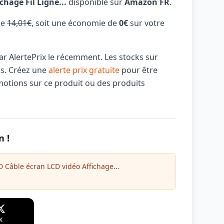
chage Fil Ligne...
disponible sur
Amazon FR
.
de
14,01€
, soit une économie de
0€
sur votre
par AlertePrix le récemment. Les stocks sur
és. Créez une
alerte prix gratuite
pour être
motions sur ce produit ou des produits
n !
Câble écran LCD vidéo Affichage...
X
WhatsApp
Telegram