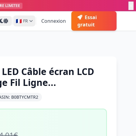
RE LIMITEE
Essai
🇫🇷
Connexion
FR
gratuit
LED Câble écran LCD
e Fil Ligne...
ASIN: B0BTYCMTR2
4,01€