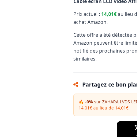
Câble écran LCD vidéo Affi
Prix actuel :
14,01€
au lieu 
achat Amazon.
Cette offre a été détectée 
Amazon peuvent être limit
notifié des prochaines pro
similaires.
Partagez ce bon pla
🔥 -0%
sur ZAHARA LVDS LED 
14,01€ au lieu de 14,01€
Facebook