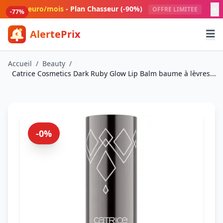
Aller au contenu principal
1 euro/mois
- Plan Chasseur (-90%)
OFFRE LIMITEE
-80%
-79%
-77%
-77%
AlertePrix
Meilleurs deals Amazon France
Accueil
/
Beauty
/
Catrice Cosmetics Dark Ruby Glow Lip Balm baume à lèvres...
-0%