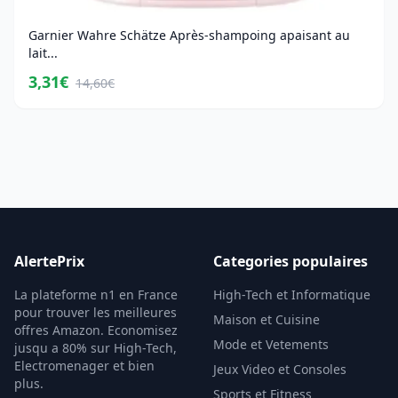
Garnier Wahre Schätze Après-shampoing apaisant au
lait...
3,31€
14,60€
AlertePrix
Categories populaires
La plateforme n1 en France
High-Tech et Informatique
pour trouver les meilleures
Maison et Cuisine
offres Amazon. Economisez
Mode et Vetements
jusqu a 80% sur High-Tech,
Electromenager et bien
Jeux Video et Consoles
plus.
Sports et Fitness