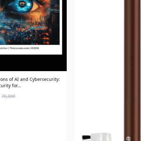
ons of AI and Cybersecurity:
rity for...
70,88€