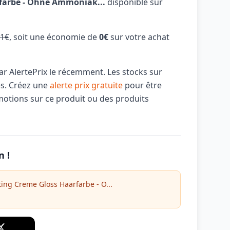
farbe - Ohne Ammoniak...
disponible sur
1€
, soit une économie de
0€
sur votre achat
par AlertePrix le récemment. Les stocks sur
és. Créez une
alerte prix gratuite
pour être
motions sur ce produit ou des produits
n !
ting Creme Gloss Haarfarbe - O...