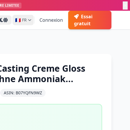
RE LIMITEE
Essai
🇫🇷
Connexion
FR
gratuit
 Casting Creme Gloss
Ohne Ammoniak...
ASIN: B07YQFN9WZ