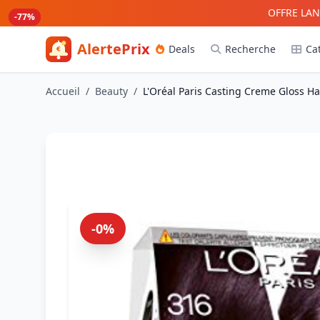
Aller au contenu principal
OFFRE LAN
-80%
-79%
-77%
-77%
AlertePrix
Deals
Recherche
Ca
Meilleurs deals Amazon France
Accueil
/
Beauty
/
L'Oréal Paris Casting Creme Gloss H
-0%