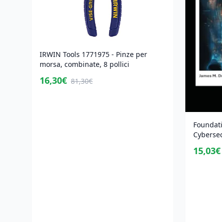
IRWIN Tools 1771975 - Pinze per
morsa, combinate, 8 pollici
16,30€
81,30€
Foundati
Cybersecu
15,03€