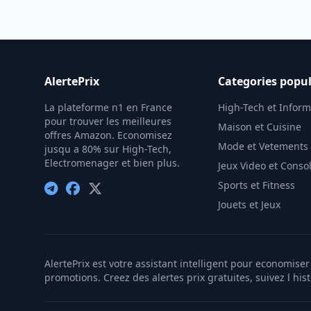
AlertePrix
Categories popul
La plateforme n1 en France
High-Tech et Infor
pour trouver les meilleures
Maison et Cuisine
offres Amazon. Economisez
Mode et Vetements
jusqu a 80% sur High-Tech,
Electromenager et bien plus.
Jeux Video et Conso
Sports et Fitness
Jouets et Jeux
AlertePrix est votre assistant intelligent pour economis
promotions. Creez des alertes prix gratuites, suivez l his