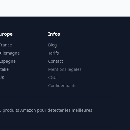
urope
Infos
France
Blog
 Allemagne
Tarifs
 Espagne
Contact
talie
Mentions legales
 UK
CGU
Confidentialite
00 produits Amazon pour detecter les meilleures