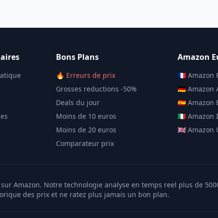
aires
Bons Plans
Amazon E
matique
🔥 Erreurs de prix
🇫🇷 Amazon 
Grosses reductions -50%
🇩🇪 Amazon
Deals du jour
🇪🇸 Amazon
les
Moins de 10 euros
🇮🇹 Amazon I
Moins de 20 euros
🇬🇧 Amazon
Comparateur prix
er sur Amazon. Notre technologie analyse en temps reel plus de 50
torique des prix et ne ratez plus jamais un bon plan.