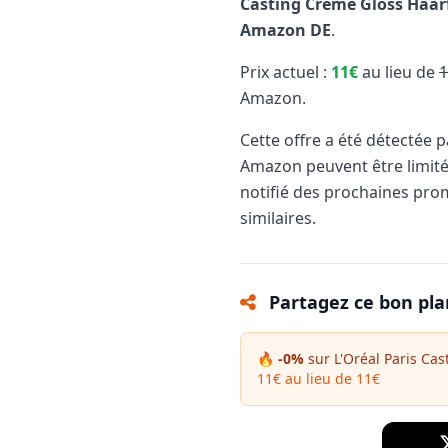
Casting Creme Gloss Haar
Amazon DE
.
Prix actuel :
11€
au lieu de
1
Amazon.
Cette offre a été détectée 
Amazon peuvent être limit
notifié des prochaines pro
similaires.
Partagez ce bon pla
🔥 -0%
sur L'Oréal Paris Cas
11€ au lieu de 11€