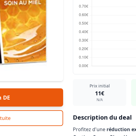
Prix initial
11€
n DE
N/A
Description du deal
tuite
Profitez d'une
réduction e