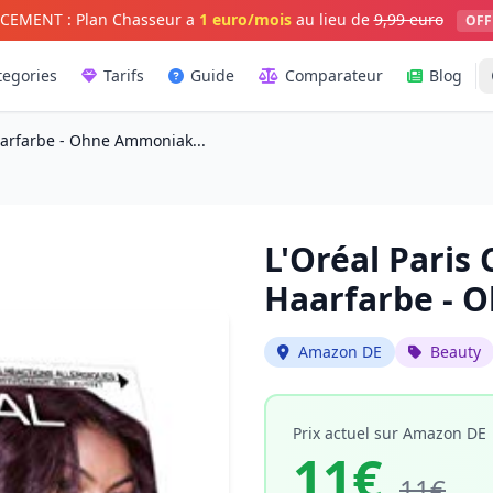
CEMENT : Plan Chasseur a
1 euro/mois
au lieu de
9,99 euro
OFF
tegories
Tarifs
Guide
Comparateur
Blog
aarfarbe - Ohne Ammoniak...
L'Oréal Paris
Haarfarbe - 
Amazon DE
Beauty
Prix actuel sur Amazon DE
11€
11€