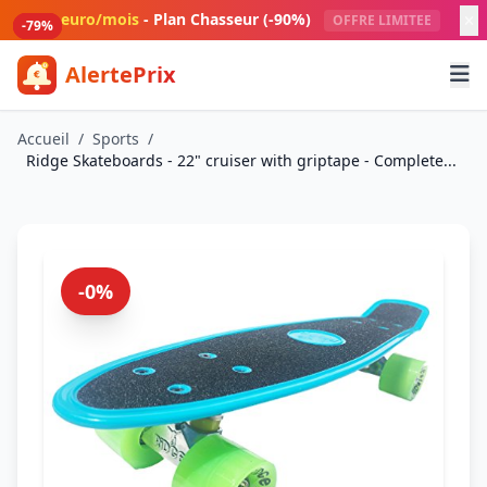
Aller au contenu principal
1 euro/mois
- Plan Chasseur (-90%)
OFFRE LIMITEE
-79%
-79%
-79%
-79%
AlertePrix
Meilleurs deals Amazon France
Accueil
/
Sports
/
Ridge Skateboards - 22" cruiser with griptape - Complete...
-0%