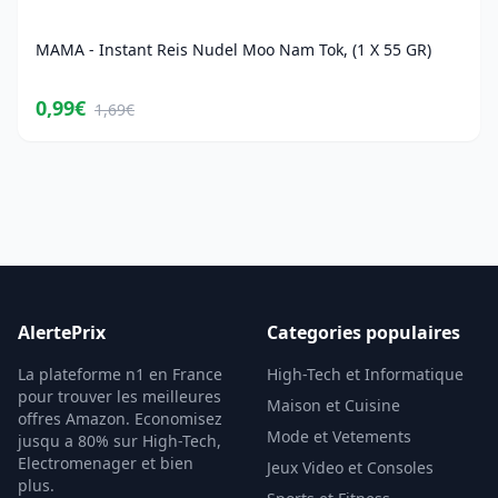
MAMA - Instant Reis Nudel Moo Nam Tok, (1 X 55 GR)
0,99€
1,69€
AlertePrix
Categories populaires
La plateforme n1 en France
High-Tech et Informatique
pour trouver les meilleures
Maison et Cuisine
offres Amazon. Economisez
Mode et Vetements
jusqu a 80% sur High-Tech,
Electromenager et bien
Jeux Video et Consoles
plus.