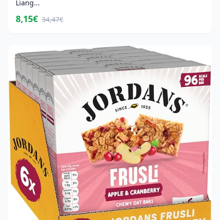
Liang...
8,15€
34,47€