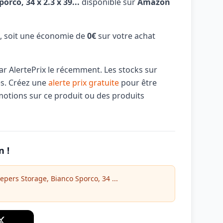
rco, 34 x 2.3 x 39...
disponible sur
Amazon
, soit une économie de
0€
sur votre achat
par AlertePrix le récemment. Les stocks sur
és. Créez une
alerte prix gratuite
pour être
motions sur ce produit ou des produits
n !
ers Storage, Bianco Sporco, 34 ...