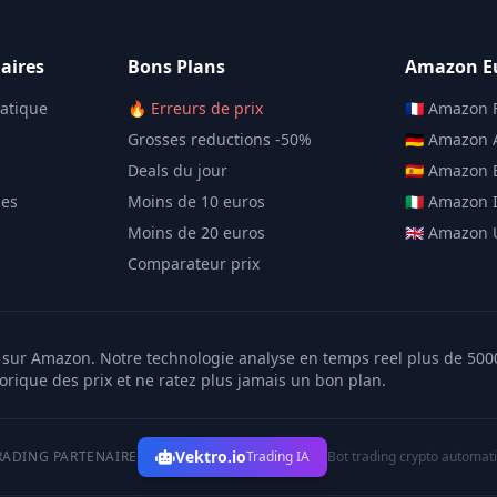
aires
Bons Plans
Amazon E
matique
🔥 Erreurs de prix
🇫🇷 Amazon 
Grosses reductions -50%
🇩🇪 Amazon
Deals du jour
🇪🇸 Amazon
les
Moins de 10 euros
🇮🇹 Amazon I
Moins de 20 euros
🇬🇧 Amazon
Comparateur prix
er sur Amazon. Notre technologie analyse en temps reel plus de 50
torique des prix et ne ratez plus jamais un bon plan.
Vektro.io
RADING PARTENAIRE
Trading IA
Bot trading crypto automat