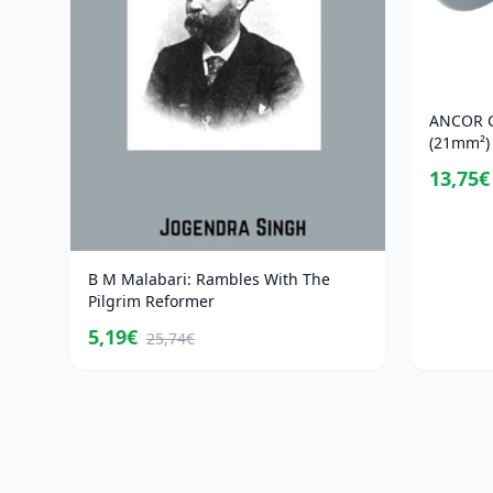
ANCOR C
(21mm²) 
13,75€
B M Malabari: Rambles With The
Pilgrim Reformer
5,19€
25,74€