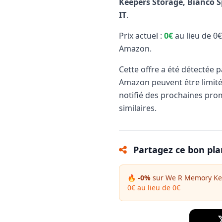
Keepers Storage, Bianco Spo
IT
.
Prix actuel :
0€
au lieu de
0€
Amazon.
Cette offre a été détectée 
Amazon peuvent être limit
notifié des prochaines pro
similaires.
Partagez ce bon pla
🔥 -0%
sur We R Memory Keep
0€ au lieu de 0€