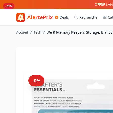
Aller au contenu principal
OFFRE LAN
-80%
-80%
-79%
-79%
AlertePrix
Deals
Recherche
Ca
Meilleurs deals Amazon France
Accueil
/
Tech
/
We R Memory Keepers Storage, Bianco Sp
-0%