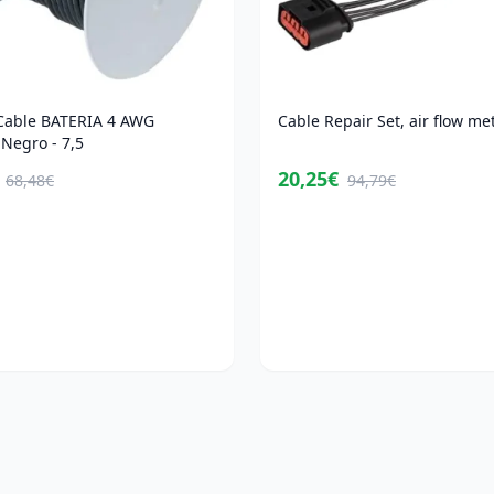
able BATERIA 4 AWG
Cable Repair Set, air flow me
Negro - 7,5
20,25€
68,48€
94,79€