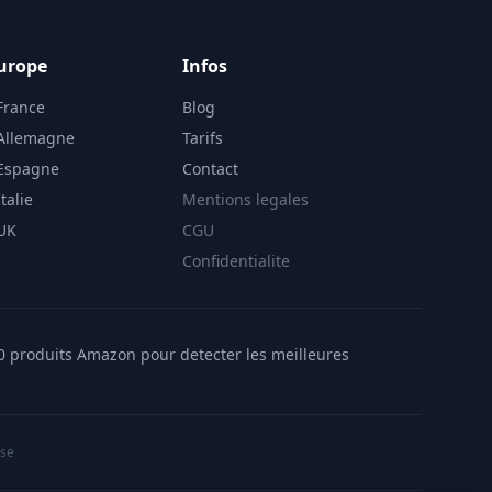
urope
Infos
France
Blog
 Allemagne
Tarifs
 Espagne
Contact
talie
Mentions legales
 UK
CGU
Confidentialite
00 produits Amazon pour detecter les meilleures
ise