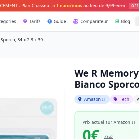
CEMENT : Plan Chasseur a
1 euro/mois
au lieu de
9,99 euro
OFF
tegories
Tarifs
Guide
Comparateur
Blog
orco, 34 x 2.3 x 39...
We R Memory 
Bianco Sporco,
Amazon IT
Tech
Prix actuel sur Amazon IT
0€
0€