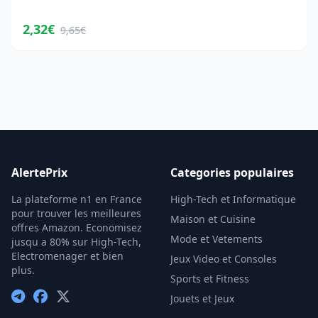
2,32€
9,65€
AlertePrix
Categories populaires
La plateforme n1 en France
High-Tech et Informatique
pour trouver les meilleures
Maison et Cuisine
offres Amazon. Economisez
Mode et Vetements
jusqu a 80% sur High-Tech,
Electromenager et bien
Jeux Video et Consoles
plus.
Sports et Fitness
Jouets et Jeux