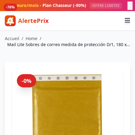
Aller au contenu principal
1 euro/mois
- Plan Chasseur (-90%)
OFFRE LIMITEE
-77%
-76%
-76%
-76%
AlertePrix
Meilleurs deals Amazon France
Accueil
/
Home
/
Mail Lite Sobres de correo medida de protección D/1, 180 x...
-0%