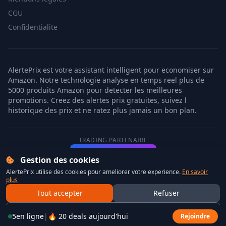
CGU
Confidentialite
AlertePrix est votre assistant intelligent pour economiser sur
Amazon. Notre technologie analyse en temps reel plus de
5000 produits Amazon pour detecter les meilleures
promotions. Creez des alertes prix gratuites, suivez l
historique des prix et ne ratez plus jamais un bon plan.
TRADING PARTENAIRE
Vektro.io
Trading IA
Gestion des cookies
AlertePrix utilise des cookies pour ameliorer votre experience.
En savoir
plus
© 2026 AlertePrix.com - Tous droits reserves. | AlertePrix est
Tout accepter
Refuser
un service independant, non affilie a Amazon.
Personnaliser
5
en ligne
|
🔥
20
deals aujourd'hui
Rejoindre