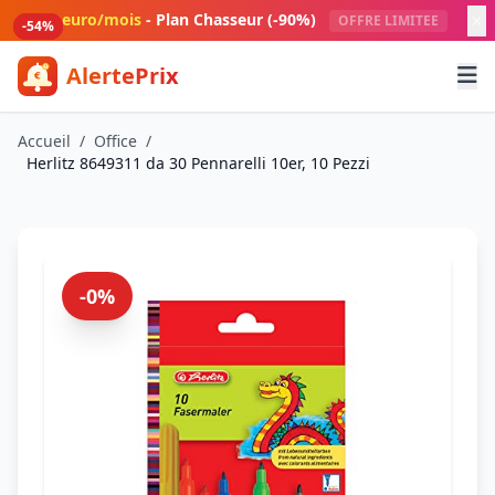
Aller au contenu principal
1 euro/mois
- Plan Chasseur (-90%)
OFFRE LIMITEE
-69%
-64%
-55%
-54%
AlertePrix
Meilleurs deals Amazon France
Accueil
/
Office
/
Herlitz 8649311 da 30 Pennarelli 10er, 10 Pezzi
-0%