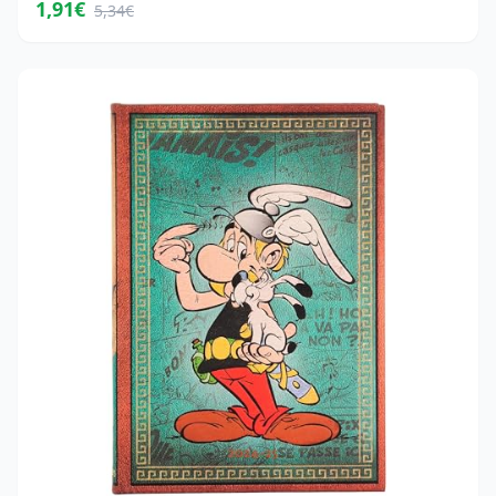
1,91€
5,34€