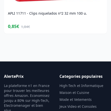
APLI 11711 - Clips niquelados nº2 32 mm 100 u.
0,85€
1,84€
AlertePrix
Categories populaires
La plateforme n1 en France
High-Tech et Informatique
pour trouver les meilleures
Maison et Cuisine
offres Amazon. Economisez
Mode et Vetements
jusqu a 80% sur High-Tech,
Electromenager et bien
Jeux Video et Consoles
plus.