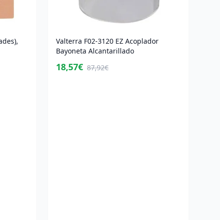
ades),
Valterra F02-3120 EZ Acoplador
Bayoneta Alcantarillado
18,57€
87,92€