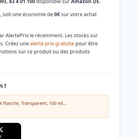
ml, 83 4 01 100
disponible sur
Amazon DE
.
, soit une économie de
0€
sur votre achat
par AlertePrix le récemment. Les stocks sur
és. Créez une
alerte prix gratuite
pour être
motions sur ce produit ou des produits
n !
l Flasche, Transparent, 100 ml...
X
WhatsApp
Telegram