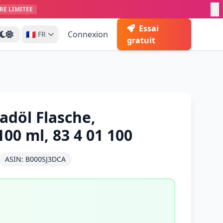
RE LIMITEE
Essai
🇫🇷
Connexion
FR
gratuit
adöl Flasche,
00 ml, 83 4 01 100
ASIN: B000SJ3DCA