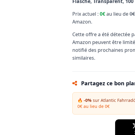
Flasche, Transparent, 100 
Prix actuel :
0€
au lieu de
0€
Amazon.
Cette offre a été détectée 
Amazon peuvent être limit
notifié des prochaines pro
similaires.
Partagez ce bon pla
🔥 -0%
sur Atlantic Fahrradö
0€ au lieu de 0€
Facebook