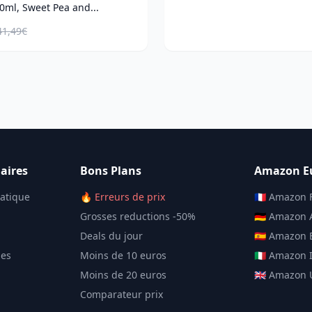
ml, Sweet Pea and...
41,49€
aires
Bons Plans
Amazon E
matique
🔥 Erreurs de prix
🇫🇷 Amazon 
Grosses reductions -50%
🇩🇪 Amazon
Deals du jour
🇪🇸 Amazon
les
Moins de 10 euros
🇮🇹 Amazon I
Moins de 20 euros
🇬🇧 Amazon
Comparateur prix