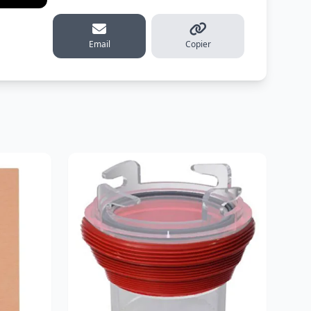
erest
Email
Copier