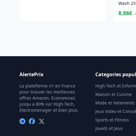
Wash 250
8,88€
AlertePrix
Categories popul
La plateforme n1 en France
High-Tech et Infor
pour trouver les meilleures
Maison et Cuisine
offres Amazon. Economisez
Mode et Vetements
jusqu a 80% sur High-Tech,
Electromenager et bien plus.
Jeux Video et Conso
Sports et Fitness
Jouets et Jeux