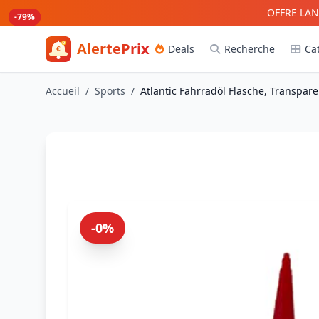
Aller au contenu principal
OFFRE LAN
-79%
-79%
-79%
-79%
AlertePrix
Deals
Recherche
Ca
Meilleurs deals Amazon France
Accueil
/
Sports
/
Atlantic Fahrradöl Flasche, Transpare
-0%