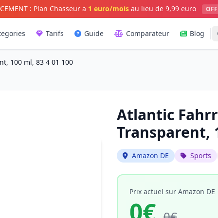
CEMENT : Plan Chasseur a
1 euro/mois
au lieu de
9,99 euro
OFF
tegories
Tarifs
Guide
Comparateur
Blog
nt, 100 ml, 83 4 01 100
Atlantic Fahrr
Transparent, 1
Amazon DE
Sports
Prix actuel sur Amazon DE
0€
0€