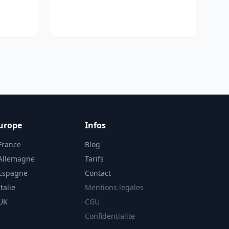
urope
Infos
France
Blog
 Allemagne
Tarifs
 Espagne
Contact
talie
Mentions legales
 UK
CGU
Confidentialite