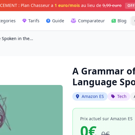
CEMENT : Plan Chasseur a
1 euro/mois
au lieu de
9,99 euro
OFF
tegories
Tarifs
Guide
Comparateur
Blog
Spoken in the...
A Grammar of
Language Spok
Amazon ES
Tech
Prix actuel sur Amazon ES
0€
0€