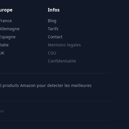
urope
Infos
France
Blog
 Allemagne
Tarifs
 Espagne
Contact
talie
Mentions legales
 UK
CGU
Confidentialite
00 produits Amazon pour detecter les meilleures
ise