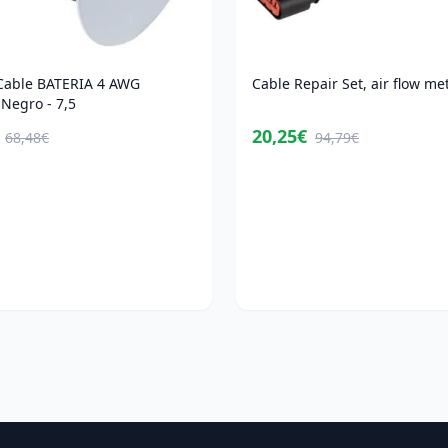
able BATERIA 4 AWG
Cable Repair Set, air flow me
Negro - 7,5
20,25€
68,48€
94,79€