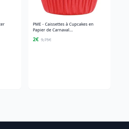
ter
PME - Caissettes à Cupcakes en
Papier de Carnaval...
2€
9,75€