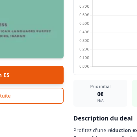
n ES
Prix initial
0€
tuite
N/A
Description du deal
Profitez d'une
réduction e