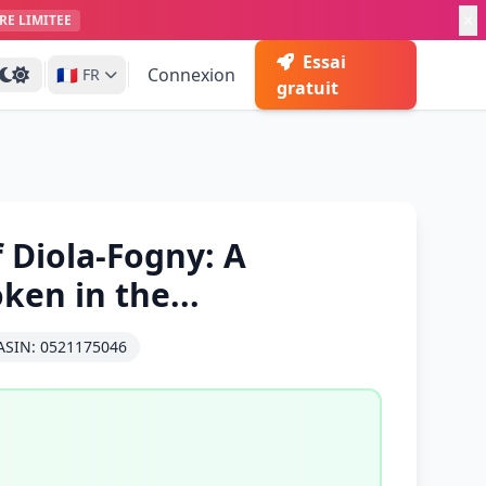
RE LIMITEE
Essai
🇫🇷
Connexion
FR
gratuit
 Diola-Fogny: A
en in the...
ASIN: 0521175046