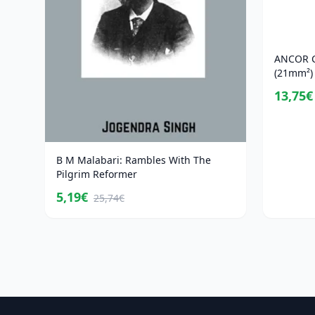
ANCOR C
(21mm²) 
13,75€
B M Malabari: Rambles With The
Pilgrim Reformer
5,19€
25,74€