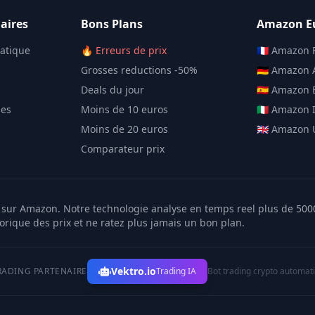
aires
Bons Plans
Amazon E
matique
🔥 Erreurs de prix
🇫🇷 Amazon 
Grosses reductions -50%
🇩🇪 Amazon
Deals du jour
🇪🇸 Amazon
les
Moins de 10 euros
🇮🇹 Amazon I
Moins de 20 euros
🇬🇧 Amazon
Comparateur prix
er sur Amazon. Notre technologie analyse en temps reel plus de 50
torique des prix et ne ratez plus jamais un bon plan.
Vektro.io
RADING PARTENAIRE
Trading IA
Bot trading crypto automat