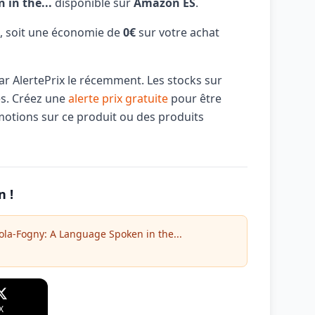
in the...
disponible sur
Amazon ES
.
, soit une économie de
0€
sur votre achat
par AlertePrix le récemment. Les stocks sur
és. Créez une
alerte prix gratuite
pour être
motions sur ce produit ou des produits
n !
la-Fogny: A Language Spoken in the...
X
WhatsApp
Telegram