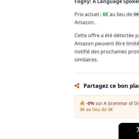
Fogny: A Language Spoken 
Prix actuel :
0€
au lieu de
0€
Amazon.
Cette offre a été détectée 
Amazon peuvent être limit
notifié des prochaines pro
similaires.
Partagez ce bon pla
🔥 -0%
sur A Grammar of Dio
0€ au lieu de 0€
Facebook