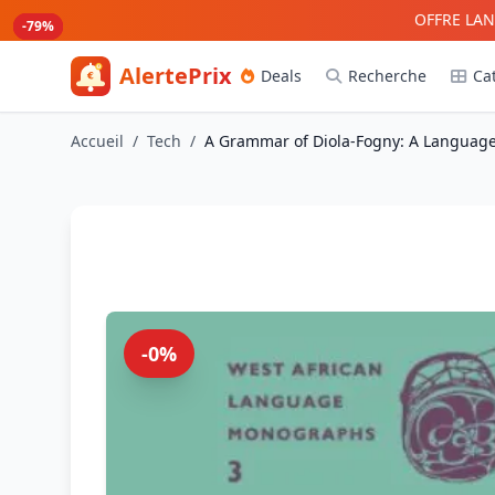
Aller au contenu principal
OFFRE LAN
-80%
-80%
-79%
-79%
AlertePrix
Deals
Recherche
Ca
Meilleurs deals Amazon France
Accueil
/
Tech
/
A Grammar of Diola-Fogny: A Language 
-0%